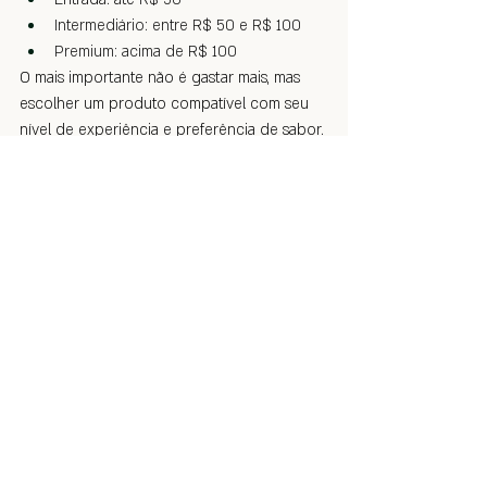
Intermediário: entre R$ 50 e R$ 100
Premium: acima de R$ 100
O mais importante não é gastar mais, mas 
escolher um produto compatível com seu 
nível de experiência e preferência de sabor.
Como tornar a primeira 
experiência mais agradável
Algumas recomendações simples podem 
fazer diferença:
Escolha um ambiente tranquilo
Reserve tempo suficiente para a 
degustação
Evite fumar com pressa
Tenha uma bebida de sua preferência 
por perto
Comece com charutos suaves ou 