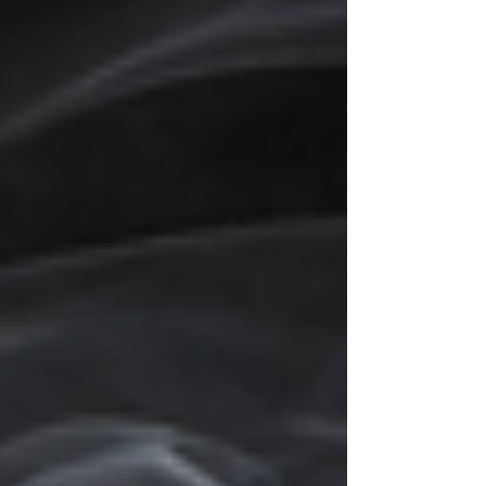
do tabaco e a experiência de consumo, cada um possui
características próprias que influenciam sa