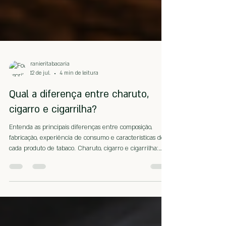
ranieritabacaria
12 de jul.
4 min de leitura
Qual a diferença entre charuto,
cigarro e cigarrilha?
Entenda as principais diferenças entre composição,
fabricação, experiência de consumo e características de
cada produto de tabaco. Charuto, cigarro e cigarrilha:
quais são as diferenças? Embora muitas pessoas utilizem
os termos charuto, cigarro e cigarrilha como se fossem
semelhantes, existem diferenças importantes entre esses
produtos. Desde a forma de fabricação até a composição